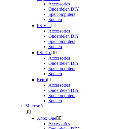
Accessories
Onderdelen DIY
Spelcomputers
Spellen
PS Vita


Accessories
Onderdelen DIY
Spelcomputers
Spellen
PSP Go


Accessories
Onderdelen DIY
Spelcomputers
Spellen
Retro


Accessories
Onderdelen DIY
Spelcomputers
Spellen
Microsoft


Xbox One


Accessories
Onderdelen DIY