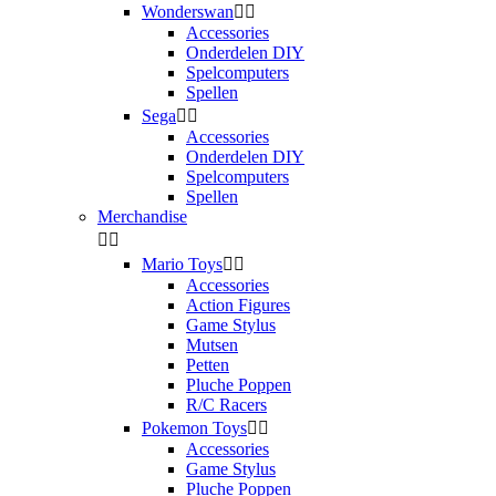
Wonderswan


Accessories
Onderdelen DIY
Spelcomputers
Spellen
Sega


Accessories
Onderdelen DIY
Spelcomputers
Spellen
Merchandise


Mario Toys


Accessories
Action Figures
Game Stylus
Mutsen
Petten
Pluche Poppen
R/C Racers
Pokemon Toys


Accessories
Game Stylus
Pluche Poppen