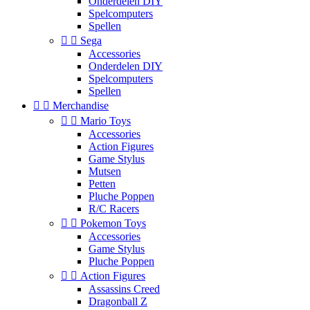
Onderdelen DIY
Spelcomputers
Spellen


Sega
Accessories
Onderdelen DIY
Spelcomputers
Spellen


Merchandise


Mario Toys
Accessories
Action Figures
Game Stylus
Mutsen
Petten
Pluche Poppen
R/C Racers


Pokemon Toys
Accessories
Game Stylus
Pluche Poppen


Action Figures
Assassins Creed
Dragonball Z