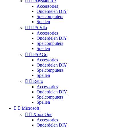


Playstation 3
Accessories
Onderdelen DIY
Spelcomputers
Spellen


PS Vita
Accessories
Onderdelen DIY
Spelcomputers
Spellen


PSP Go
Accessories
Onderdelen DIY
Spelcomputers
Spellen


Retro
Accessories
Onderdelen DIY
Spelcomputers
Spellen


Microsoft


Xbox One
Accessories
Onderdelen DIY