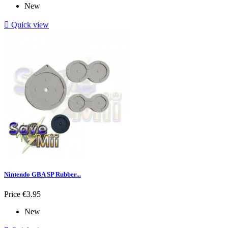
New

Quick view
Nintendo GBA SP Rubber...
Price
€3.95
New