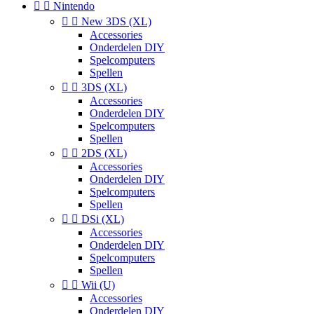


Nintendo


New 3DS (XL)
Accessories
Onderdelen DIY
Spelcomputers
Spellen


3DS (XL)
Accessories
Onderdelen DIY
Spelcomputers
Spellen


2DS (XL)
Accessories
Onderdelen DIY
Spelcomputers
Spellen


DSi (XL)
Accessories
Onderdelen DIY
Spelcomputers
Spellen


Wii (U)
Accessories
Onderdelen DIY