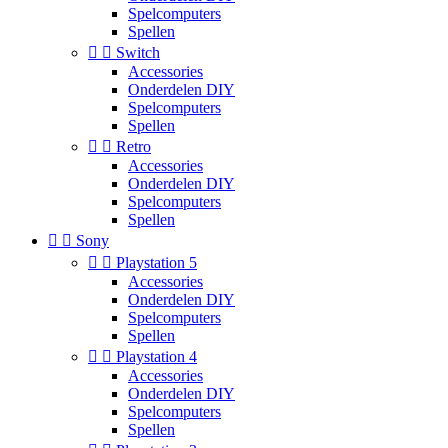
Spelcomputers
Spellen


Switch
Accessories
Onderdelen DIY
Spelcomputers
Spellen


Retro
Accessories
Onderdelen DIY
Spelcomputers
Spellen


Sony


Playstation 5
Accessories
Onderdelen DIY
Spelcomputers
Spellen


Playstation 4
Accessories
Onderdelen DIY
Spelcomputers
Spellen