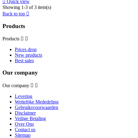

Quick view
Showing 1-3 of 3 item(s)
Back to top

Products
Products


Prices drop
New products
Best sales
Our company
Our company


Levering
Wettelijke Mededeling
Gebruiksvoorwaarden
Disclaimer
Veilige Betaling
Over Ons
Contact us
Sitemap