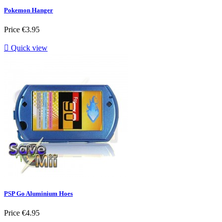
Pokemon Hanger
Price
€3.95

Quick view
PSP Go Aluminium Hoes
Price
€4.95