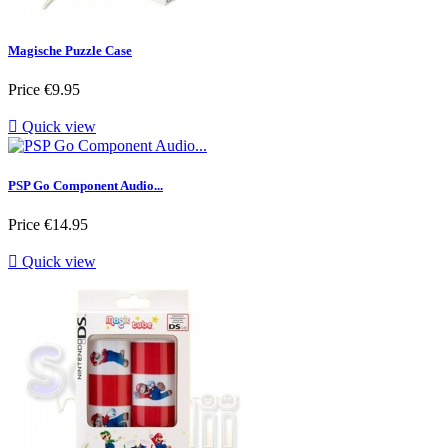
Magische Puzzle Case
Price
€9.95

Quick view
PSP Go Component Audio...
Price
€14.95

Quick view