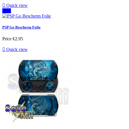

Quick view
Blue
PSP Go Bescherm Folie
Price
€2.95

Quick view