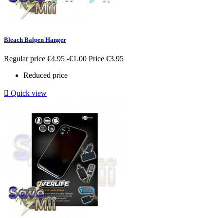
Bleach Balpen Hanger
Regular price
€4.95
-€1.00
Price
€3.95
Reduced price

Quick view