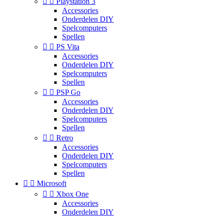


Playstation 3
Accessories
Onderdelen DIY
Spelcomputers
Spellen


PS Vita
Accessories
Onderdelen DIY
Spelcomputers
Spellen


PSP Go
Accessories
Onderdelen DIY
Spelcomputers
Spellen


Retro
Accessories
Onderdelen DIY
Spelcomputers
Spellen


Microsoft


Xbox One
Accessories
Onderdelen DIY