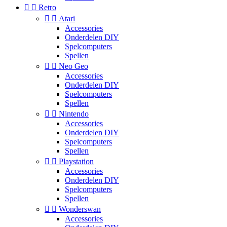


Retro


Atari
Accessories
Onderdelen DIY
Spelcomputers
Spellen


Neo Geo
Accessories
Onderdelen DIY
Spelcomputers
Spellen


Nintendo
Accessories
Onderdelen DIY
Spelcomputers
Spellen


Playstation
Accessories
Onderdelen DIY
Spelcomputers
Spellen


Wonderswan
Accessories