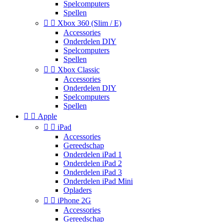
Spelcomputers
Spellen


Xbox 360 (Slim / E)
Accessories
Onderdelen DIY
Spelcomputers
Spellen


Xbox Classic
Accessories
Onderdelen DIY
Spelcomputers
Spellen


Apple


iPad
Accessories
Gereedschap
Onderdelen iPad 1
Onderdelen iPad 2
Onderdelen iPad 3
Onderdelen iPad Mini
Opladers


iPhone 2G
Accessories
Gereedschap