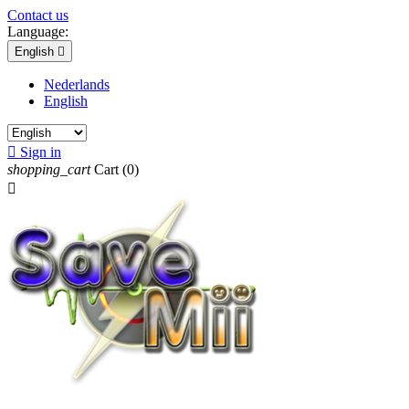
Contact us
Language:
English

Nederlands
English

Sign in
shopping_cart
Cart
(0)
