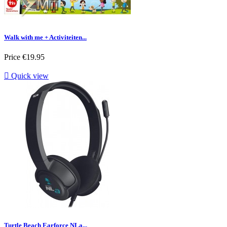
Walk with me + Activiteiten...
Price
€19.95

Quick view
Turtle Beach Earforce NLa...