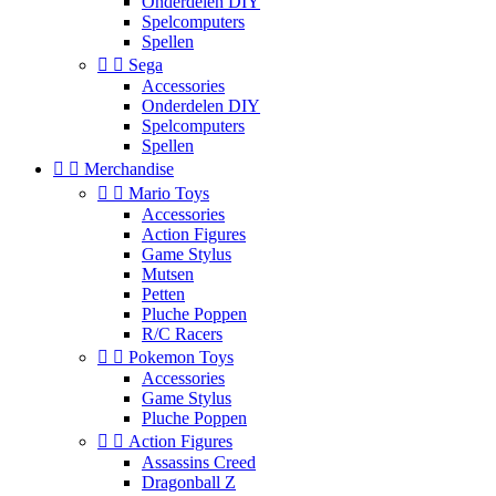
Onderdelen DIY
Spelcomputers
Spellen


Sega
Accessories
Onderdelen DIY
Spelcomputers
Spellen


Merchandise


Mario Toys
Accessories
Action Figures
Game Stylus
Mutsen
Petten
Pluche Poppen
R/C Racers


Pokemon Toys
Accessories
Game Stylus
Pluche Poppen


Action Figures
Assassins Creed
Dragonball Z