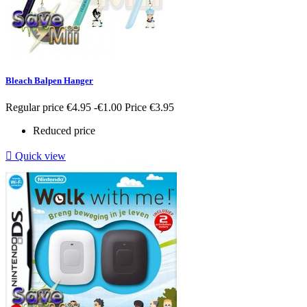
Bleach Balpen Hanger
Regular price
€4.95
-€1.00
Price
€3.95
Reduced price

Quick view