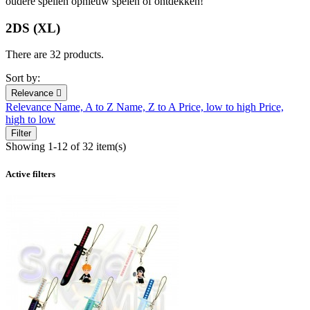
oudere spellen opnieuw spelen of ontdekken!
2DS (XL)
There are 32 products.
Sort by:
Relevance

Relevance
Name, A to Z
Name, Z to A
Price, low to high
Price,
high to low
Filter
Showing 1-12 of 32 item(s)
Active filters