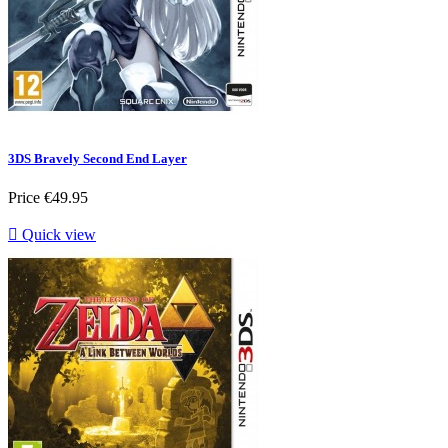
3DS Bravely Second End Layer
Price
€49.95

Quick view