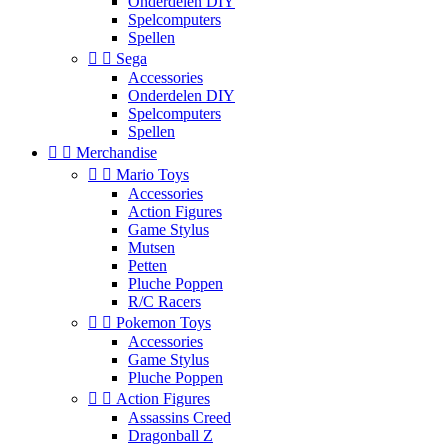
Onderdelen DIY
Spelcomputers
Spellen


Sega
Accessories
Onderdelen DIY
Spelcomputers
Spellen


Merchandise


Mario Toys
Accessories
Action Figures
Game Stylus
Mutsen
Petten
Pluche Poppen
R/C Racers


Pokemon Toys
Accessories
Game Stylus
Pluche Poppen


Action Figures
Assassins Creed
Dragonball Z