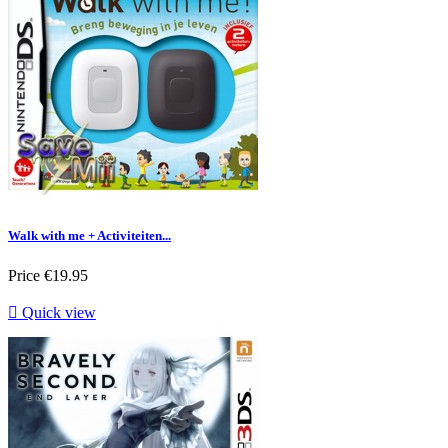
Walk with me + Activiteiten...
Price
€19.95

Quick view