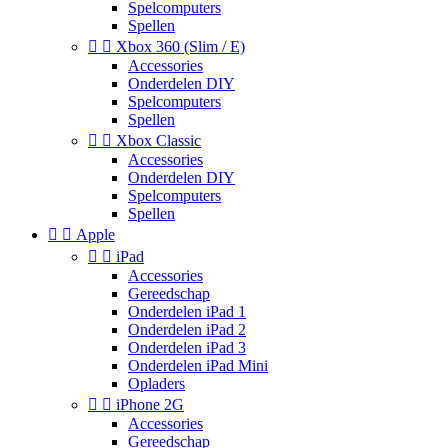
Spelcomputers
Spellen


Xbox 360 (Slim / E)
Accessories
Onderdelen DIY
Spelcomputers
Spellen


Xbox Classic
Accessories
Onderdelen DIY
Spelcomputers
Spellen


Apple


iPad
Accessories
Gereedschap
Onderdelen iPad 1
Onderdelen iPad 2
Onderdelen iPad 3
Onderdelen iPad Mini
Opladers


iPhone 2G
Accessories
Gereedschap