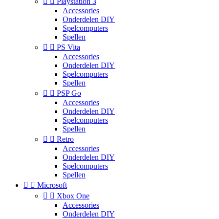


Playstation 3
Accessories
Onderdelen DIY
Spelcomputers
Spellen


PS Vita
Accessories
Onderdelen DIY
Spelcomputers
Spellen


PSP Go
Accessories
Onderdelen DIY
Spelcomputers
Spellen


Retro
Accessories
Onderdelen DIY
Spelcomputers
Spellen


Microsoft


Xbox One
Accessories
Onderdelen DIY