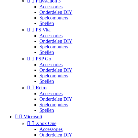


Playstation 3
Accessories
Onderdelen DIY
Spelcomputers
Spellen


PS Vita
Accessories
Onderdelen DIY
Spelcomputers
Spellen


PSP Go
Accessories
Onderdelen DIY
Spelcomputers
Spellen


Retro
Accessories
Onderdelen DIY
Spelcomputers
Spellen


Microsoft


Xbox One
Accessories
Onderdelen DIY