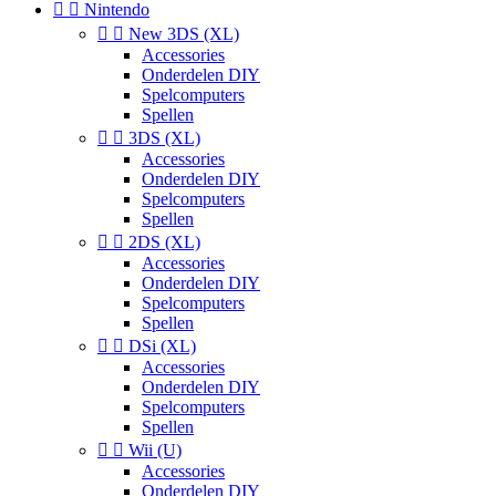


Nintendo


New 3DS (XL)
Accessories
Onderdelen DIY
Spelcomputers
Spellen


3DS (XL)
Accessories
Onderdelen DIY
Spelcomputers
Spellen


2DS (XL)
Accessories
Onderdelen DIY
Spelcomputers
Spellen


DSi (XL)
Accessories
Onderdelen DIY
Spelcomputers
Spellen


Wii (U)
Accessories
Onderdelen DIY