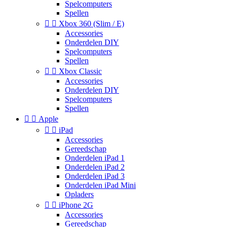
Spelcomputers
Spellen


Xbox 360 (Slim / E)
Accessories
Onderdelen DIY
Spelcomputers
Spellen


Xbox Classic
Accessories
Onderdelen DIY
Spelcomputers
Spellen


Apple


iPad
Accessories
Gereedschap
Onderdelen iPad 1
Onderdelen iPad 2
Onderdelen iPad 3
Onderdelen iPad Mini
Opladers


iPhone 2G
Accessories
Gereedschap