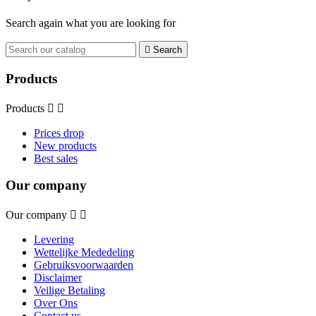
Search again what you are looking for

Search
Products
Products


Prices drop
New products
Best sales
Our company
Our company


Levering
Wettelijke Mededeling
Gebruiksvoorwaarden
Disclaimer
Veilige Betaling
Over Ons
Contact us