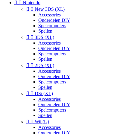


Nintendo


New 3DS (XL)
Accessories
Onderdelen DIY
Spelcomputers
Spellen


3DS (XL)
Accessories
Onderdelen DIY
Spelcomputers
Spellen


2DS (XL)
Accessories
Onderdelen DIY
Spelcomputers
Spellen


DSi (XL)
Accessories
Onderdelen DIY
Spelcomputers
Spellen


Wii (U)
Accessories
Onderdelen DIY