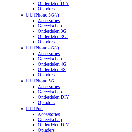
Onderdelen DIY
Opladers


iPhone 3G(s)
Accessories
Gereedschap
Onderdelen 3G
Onderdelen 3Gs
Opladers


iPhone 4G(s)
Accessories
Gereedschap
Onderdelen 4G
Onderdelen 4S
Opladers


iPhone 5G
Accessories
Gereedschap
Onderdelen DIY
Opladers


iPod
Accessories
Gereedschap
Onderdelen DIY
Opladers