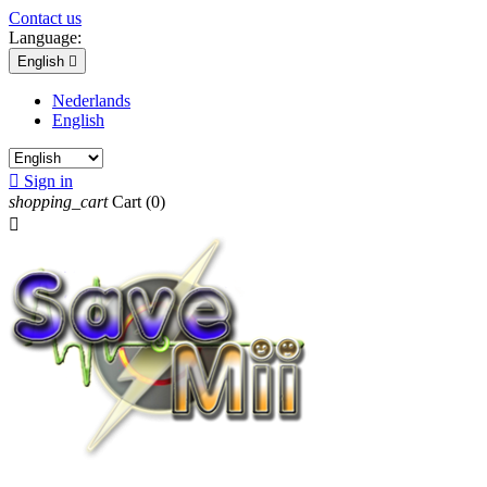
Contact us
Language:
English

Nederlands
English

Sign in
shopping_cart
Cart
(0)
