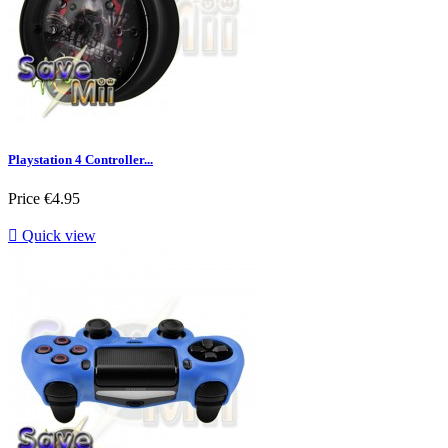
Playstation 4 Controller...
Price
€4.95

Quick view