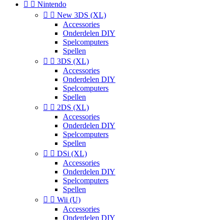


Nintendo


New 3DS (XL)
Accessories
Onderdelen DIY
Spelcomputers
Spellen


3DS (XL)
Accessories
Onderdelen DIY
Spelcomputers
Spellen


2DS (XL)
Accessories
Onderdelen DIY
Spelcomputers
Spellen


DSi (XL)
Accessories
Onderdelen DIY
Spelcomputers
Spellen


Wii (U)
Accessories
Onderdelen DIY