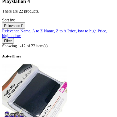
Playstation 4
There are 22 products.
Sort by:
Relevance

Relevance
Name, A to Z
Name, Z to A
Price, low to high
Price,
high to low
Filter
Showing 1-12 of 22 item(s)
Active filters