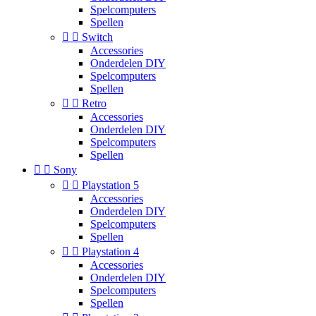
Spelcomputers
Spellen


Switch
Accessories
Onderdelen DIY
Spelcomputers
Spellen


Retro
Accessories
Onderdelen DIY
Spelcomputers
Spellen


Sony


Playstation 5
Accessories
Onderdelen DIY
Spelcomputers
Spellen


Playstation 4
Accessories
Onderdelen DIY
Spelcomputers
Spellen