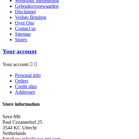
Wettelijke Mededeling
Gebruiksvoorwaarden
Disclaimer
Veilige Betaling
Over Ons
Contact us
Sitemap
Stores
Your account
Your account


Personal info
Orders
Credit slips
Addresses
Store information
Save-Mii
Paul Cezannehof 25
3544 KC Utrecht
Netherlands
Email us:
info@save-mii.com