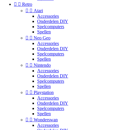


Retro


Atari
Accessories
Onderdelen DIY
Spelcomputers
Spellen


Neo Geo
Accessories
Onderdelen DIY
Spelcomputers
Spellen


Nintendo
Accessories
Onderdelen DIY
Spelcomputers
Spellen


Playstation
Accessories
Onderdelen DIY
Spelcomputers
Spellen


Wonderswan
Accessories