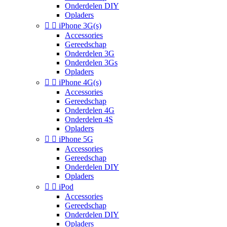
Onderdelen DIY
Opladers


iPhone 3G(s)
Accessories
Gereedschap
Onderdelen 3G
Onderdelen 3Gs
Opladers


iPhone 4G(s)
Accessories
Gereedschap
Onderdelen 4G
Onderdelen 4S
Opladers


iPhone 5G
Accessories
Gereedschap
Onderdelen DIY
Opladers


iPod
Accessories
Gereedschap
Onderdelen DIY
Opladers