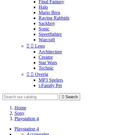
Final Fantasy
Halo
Mario Bros
Raving Rabbids
Sackboy
Sonic
Streetfighter
Warcraft


Lego
Architecture
Creator
Star Wars
Technic


Overig
MP3 Spelers
i-Family Pet

Search
Home
Sony
Playstation 4
Playstation 4
Accessories