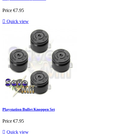
Price
€7.95

Quick view
Playstation Bullet Knoppen Set
Price
€7.95

Quick view