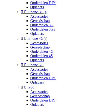
Onderdelen DIY
Opladers


iPhone 3G(s)
Accessories
Gereedschap
Onderdelen 3G
Onderdelen 3Gs
Opladers


iPhone 4G(s)
Accessories
Gereedschap
Onderdelen 4G
Onderdelen 4S
Opladers


iPhone 5G
Accessories
Gereedschap
Onderdelen DIY
Opladers


iPod
Accessories
Gereedschap
Onderdelen DIY
Opladers