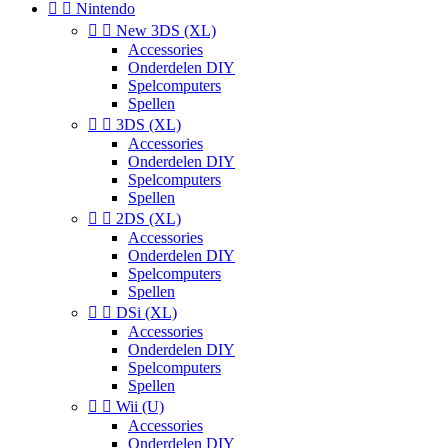


Nintendo


New 3DS (XL)
Accessories
Onderdelen DIY
Spelcomputers
Spellen


3DS (XL)
Accessories
Onderdelen DIY
Spelcomputers
Spellen


2DS (XL)
Accessories
Onderdelen DIY
Spelcomputers
Spellen


DSi (XL)
Accessories
Onderdelen DIY
Spelcomputers
Spellen


Wii (U)
Accessories
Onderdelen DIY