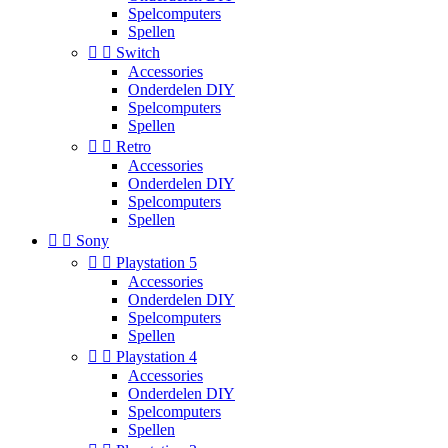
Spelcomputers
Spellen


Switch
Accessories
Onderdelen DIY
Spelcomputers
Spellen


Retro
Accessories
Onderdelen DIY
Spelcomputers
Spellen


Sony


Playstation 5
Accessories
Onderdelen DIY
Spelcomputers
Spellen


Playstation 4
Accessories
Onderdelen DIY
Spelcomputers
Spellen