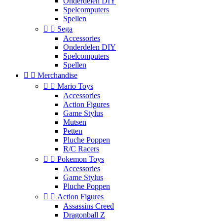
Onderdelen DIY
Spelcomputers
Spellen


Sega
Accessories
Onderdelen DIY
Spelcomputers
Spellen


Merchandise


Mario Toys
Accessories
Action Figures
Game Stylus
Mutsen
Petten
Pluche Poppen
R/C Racers


Pokemon Toys
Accessories
Game Stylus
Pluche Poppen


Action Figures
Assassins Creed
Dragonball Z