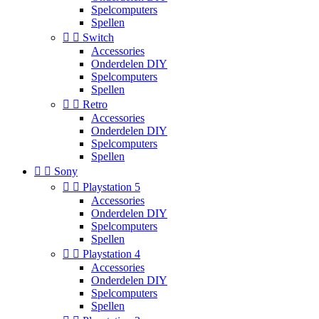
Spelcomputers
Spellen


Switch
Accessories
Onderdelen DIY
Spelcomputers
Spellen


Retro
Accessories
Onderdelen DIY
Spelcomputers
Spellen


Sony


Playstation 5
Accessories
Onderdelen DIY
Spelcomputers
Spellen


Playstation 4
Accessories
Onderdelen DIY
Spelcomputers
Spellen