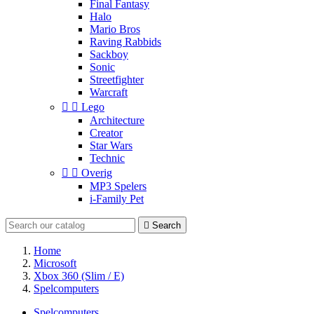
Final Fantasy
Halo
Mario Bros
Raving Rabbids
Sackboy
Sonic
Streetfighter
Warcraft


Lego
Architecture
Creator
Star Wars
Technic


Overig
MP3 Spelers
i-Family Pet

Search
Home
Microsoft
Xbox 360 (Slim / E)
Spelcomputers
Spelcomputers