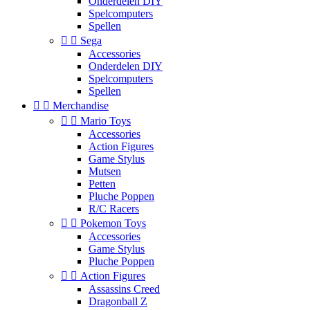
Onderdelen DIY
Spelcomputers
Spellen


Sega
Accessories
Onderdelen DIY
Spelcomputers
Spellen


Merchandise


Mario Toys
Accessories
Action Figures
Game Stylus
Mutsen
Petten
Pluche Poppen
R/C Racers


Pokemon Toys
Accessories
Game Stylus
Pluche Poppen


Action Figures
Assassins Creed
Dragonball Z