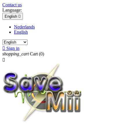
Contact us
Language:
English

Nederlands
English

Sign in
shopping_cart
Cart
(0)
