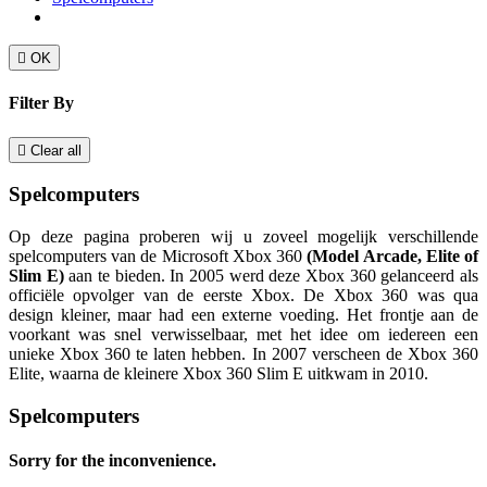

OK
Filter By

Clear all
Spelcomputers
Op deze pagina proberen wij u zoveel mogelijk verschillende
spelcomputers van de Microsoft Xbox 360
(Model Arcade, Elite of
Slim E)
aan te bieden. In 2005 werd deze Xbox 360 gelanceerd als
officiële opvolger van de eerste Xbox. De Xbox 360 was qua
design kleiner, maar had een externe voeding. Het frontje aan de
voorkant was snel verwisselbaar, met het idee om iedereen een
unieke Xbox 360 te laten hebben. In 2007 verscheen de Xbox 360
Elite, waarna de kleinere Xbox 360 Slim E uitkwam in 2010.
Spelcomputers
Sorry for the inconvenience.