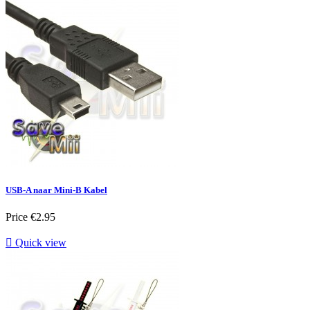
USB-A naar Mini-B Kabel
Price
€2.95

Quick view