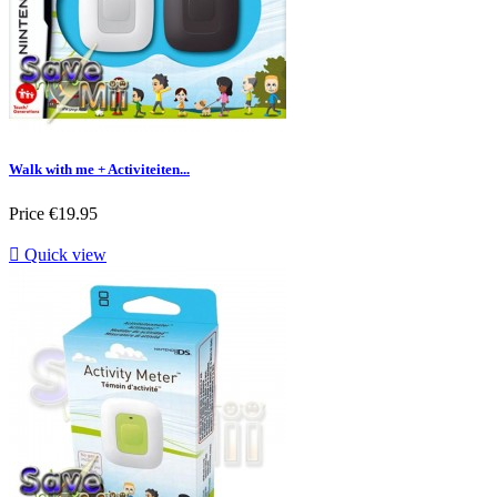
Walk with me + Activiteiten...
Price
€19.95

Quick view