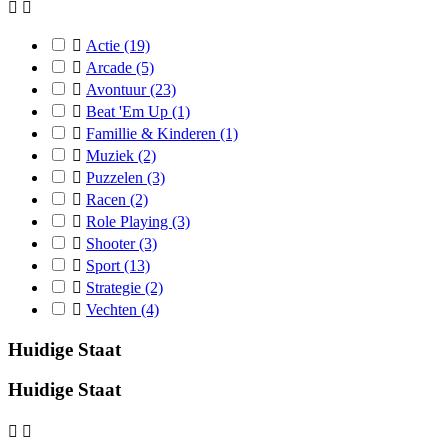



Actie
(19)

Arcade
(5)

Avontuur
(23)

Beat 'Em Up
(1)

Famillie & Kinderen
(1)

Muziek
(2)

Puzzelen
(3)

Racen
(2)

Role Playing
(3)

Shooter
(3)

Sport
(13)

Strategie
(2)

Vechten
(4)
Huidige Staat
Huidige Staat

