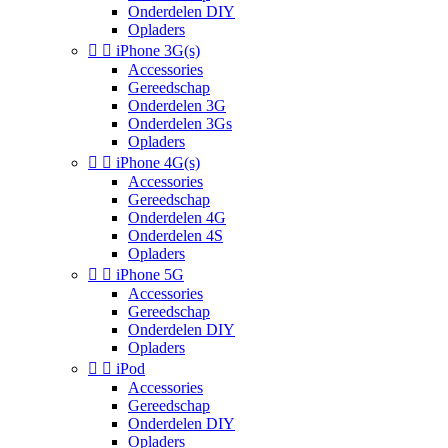
Onderdelen DIY
Opladers


iPhone 3G(s)
Accessories
Gereedschap
Onderdelen 3G
Onderdelen 3Gs
Opladers


iPhone 4G(s)
Accessories
Gereedschap
Onderdelen 4G
Onderdelen 4S
Opladers


iPhone 5G
Accessories
Gereedschap
Onderdelen DIY
Opladers


iPod
Accessories
Gereedschap
Onderdelen DIY
Opladers