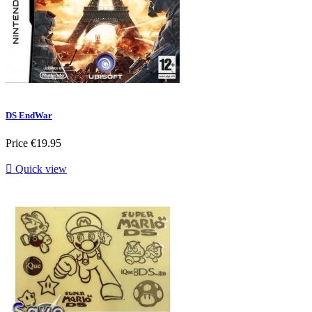
DS EndWar
Price
€19.95

Quick view