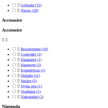

Gebruikt
(53)

Nieuw
(29)
Accessoire
Accessoire



Bescherming
(10)

Controller
(2)

Datakabel
(1)

Hangertje
(2)

Koptelefoon
(1)

Oplader
(11)

Sticker
(5)

Stylus pen
(1)

Ventilator
(1)

Videokabel
(2)
Nintendo