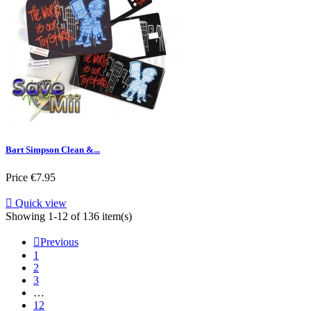
Bart Simpson Clean &...
Price
€7.95

Quick view
Showing 1-12 of 136 item(s)

Previous
1
2
3
…
12