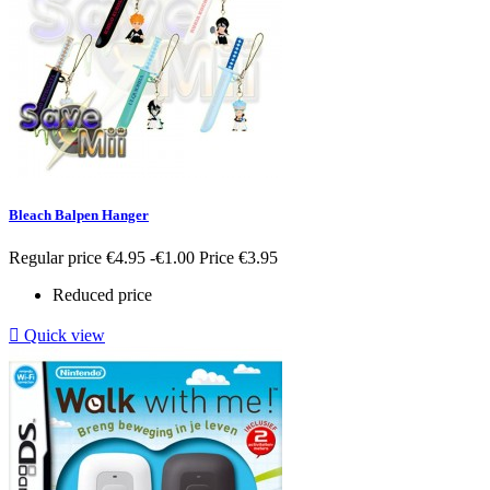
Bleach Balpen Hanger
Regular price
€4.95
-€1.00
Price
€3.95
Reduced price

Quick view