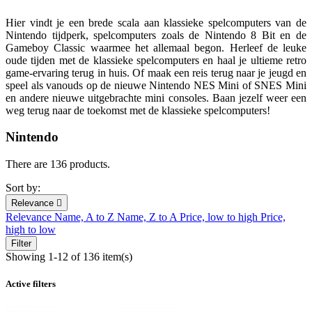
Hier vindt je een brede scala aan klassieke spelcomputers van de
Nintendo tijdperk, spelcomputers zoals de Nintendo 8 Bit en de
Gameboy Classic waarmee het allemaal begon. Herleef de leuke
oude tijden met de klassieke spelcomputers en haal je ultieme retro
game-ervaring terug in huis. Of maak een reis terug naar je jeugd en
speel als vanouds op de nieuwe Nintendo NES Mini of SNES Mini
en andere nieuwe uitgebrachte mini consoles. Baan jezelf weer een
weg terug naar de toekomst met de klassieke spelcomputers!
Nintendo
There are 136 products.
Sort by:
Relevance

Relevance
Name, A to Z
Name, Z to A
Price, low to high
Price,
high to low
Filter
Showing 1-12 of 136 item(s)
Active filters