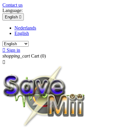
Contact us
Language:
English

Nederlands
English

Sign in
shopping_cart
Cart
(0)
