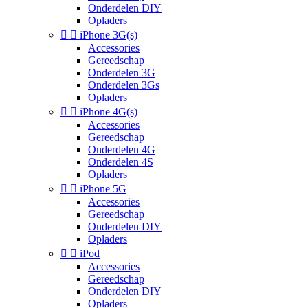
Onderdelen DIY
Opladers


iPhone 3G(s)
Accessories
Gereedschap
Onderdelen 3G
Onderdelen 3Gs
Opladers


iPhone 4G(s)
Accessories
Gereedschap
Onderdelen 4G
Onderdelen 4S
Opladers


iPhone 5G
Accessories
Gereedschap
Onderdelen DIY
Opladers


iPod
Accessories
Gereedschap
Onderdelen DIY
Opladers