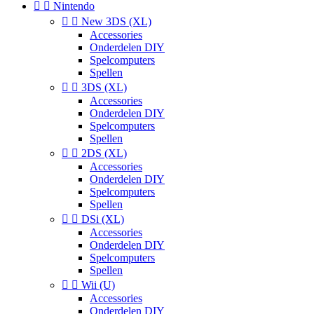


Nintendo


New 3DS (XL)
Accessories
Onderdelen DIY
Spelcomputers
Spellen


3DS (XL)
Accessories
Onderdelen DIY
Spelcomputers
Spellen


2DS (XL)
Accessories
Onderdelen DIY
Spelcomputers
Spellen


DSi (XL)
Accessories
Onderdelen DIY
Spelcomputers
Spellen


Wii (U)
Accessories
Onderdelen DIY