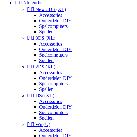


Nintendo


New 3DS (XL)
Accessories
Onderdelen DIY
Spelcomputers
Spellen


3DS (XL)
Accessories
Onderdelen DIY
Spelcomputers
Spellen


2DS (XL)
Accessories
Onderdelen DIY
Spelcomputers
Spellen


DSi (XL)
Accessories
Onderdelen DIY
Spelcomputers
Spellen


Wii (U)
Accessories
Onderdelen DIY