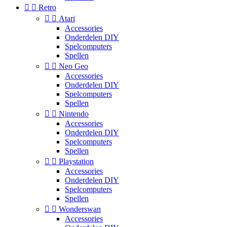


Retro


Atari
Accessories
Onderdelen DIY
Spelcomputers
Spellen


Neo Geo
Accessories
Onderdelen DIY
Spelcomputers
Spellen


Nintendo
Accessories
Onderdelen DIY
Spelcomputers
Spellen


Playstation
Accessories
Onderdelen DIY
Spelcomputers
Spellen


Wonderswan
Accessories