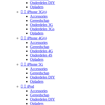
Onderdelen DIY
Opladers


iPhone 3G(s)
Accessories
Gereedschap
Onderdelen 3G
Onderdelen 3Gs
Opladers


iPhone 4G(s)
Accessories
Gereedschap
Onderdelen 4G
Onderdelen 4S
Opladers


iPhone 5G
Accessories
Gereedschap
Onderdelen DIY
Opladers


iPod
Accessories
Gereedschap
Onderdelen DIY
Opladers