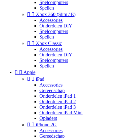
Spelcomputers
Spellen


Xbox 360 (Slim / E)
Accessories
Onderdelen DIY
Spelcomputers
Spellen


Xbox Classic
Accessories
Onderdelen DIY
Spelcomputers
Spellen


Apple


iPad
Accessories
Gereedschap
Onderdelen iPad 1
Onderdelen iPad 2
Onderdelen iPad 3
Onderdelen iPad Mini
Opladers


iPhone 2G
Accessories
Gereedschap